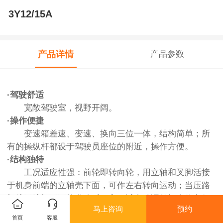
3Y12/15A
产品详情
产品参数
·驾驶舒适
宽敞驾驶室，视野开阔。
·操作便捷
变速箱差速、变速、换向三位一体，结构简单；所
有的操纵杆都设于驾驶员座位的附近，操作方便。
·结构独特
工况适应性强：前轮即转向轮，用立轴和叉脚活接
于机身前端的立轴壳下面，可作左右转向运动；当压路
机处于崎岖不平的道路时，它可以自动调整机身使之保
马上咨询
预约
持水平。同时能够满足有拱度路面的压实。
首页
客服